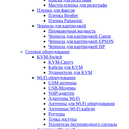
Мастер-пленка для ризографа
Пленки для факсов
Пленка Brother
Пленка Panasonic
Чернила для картриджей
Промывочная жидкость
Чернила для картриджей Canon
Чернила для картриджей EPSON
Чернила для картриджей HP
Сетевое оборудование
KVM-Switch
KVM-Свитч
Кабели для KVM
Удлинители для KVM
Wi-Fi оборудование
GSM антенны
USB-Модемы
VoIP-адаптер
Адаптеры Wi-Fi
Антенны для Wi-Fi оборудования
Антенные Wi-Fi кабели
Роутеры
Точка доступа
Усилители беспроводного сигнала