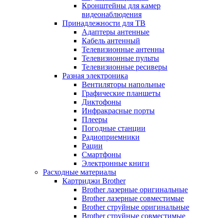
Кронштейны для камер
видеонаблюдения
Принадлежности для ТВ
Адаптеры антенные
Кабель антенный
Телевизионные антенны
Телевизионные пульты
Телевизионные ресиверы
Разная электроника
Вентиляторы напольные
Графические планшеты
Диктофоны
Инфракрасные порты
Плееры
Погодные станции
Радиоприемники
Рации
Смартфоны
Электронные книги
Расходные материалы
Картриджи Brother
Brother лазерные оригинальные
Brother лазерные совместимые
Brother струйные оригинальные
Brother струйные совместимые