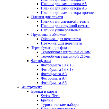
Пленки для ламинатора A5
Пленки для ламинатора A6
Пленки для ламинатора прочие
Пленки для печати
Пленки для лазерной печати
Пленки для струйной печати
Пленки универсальные
Пружины и обложки
Обложки для переплёта
Пружины для переплёта
Термобумага для факса
Термобумага шириной 210мм
Термобумага шириной 216мм
Фотобумага
Фотобумага 10 x 15
Фотобумага 13 x 18
Фотобумага A3
Фотобумага A4
Фотобумага A5
Инструмент
Брелки и карты
Swiss+Tech
Брелки
Туристические наборы
Швейцарские карты