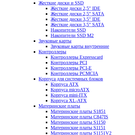
Жесткие диски и SSD
Жесткие диски 2,5" IDE
Жесткие диски 2,5" SATA
Жесткие диски 3,5" IDE
Жесткие диски 3,5" SATA
Накопители SSD
Накопители SSD M2
Звуковые карты
Звуковые карты внутренние
Контроллеры
Контроллеры Expresscard
Контроллеры PCI
Контроллеры PCI-E
Контроллеры PCMCIA
Корпуса для системных блоков
Корпуса ATX
Корпуса microATX
Корпуса mini-ITX
Корпуса XL-ATX
Материнские платы
Материнские платы S1851
Материнские платы C847IS
Материнские платы S1150
Материнские платы S1151
Материнские платы S1151V2